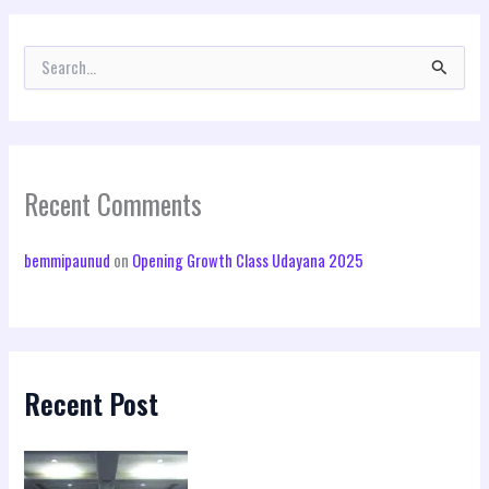
S
e
a
r
c
h
Recent Comments
f
o
r
bemmipaunud
on
Opening Growth Class Udayana 2025
:
Recent Post