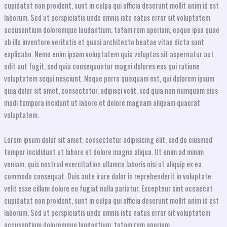
cupidatat non proident, sunt in culpa qui officia deserunt mollit anim id est
laborum. Sed ut perspiciatis unde omnis iste natus error sit voluptatem
accusantium doloremque laudantium, totam rem aperiam, eaque ipsa quae
ab illo inventore veritatis et quasi architecto beatae vitae dicta sunt
explicabo. Nemo enim ipsam voluptatem quia voluptas sit aspernatur aut
odit aut fugit, sed quia consequuntur magni dolores eos qui ratione
voluptatem sequi nesciunt. Neque porro quisquam est, qui dolorem ipsum
quia dolor sit amet, consectetur, adipisci velit, sed quia non numquam eius
modi tempora incidunt ut labore et dolore magnam aliquam quaerat
voluptatem.
Lorem ipsum dolor sit amet, consectetur adipisicing elit, sed do eiusmod
tempor incididunt ut labore et dolore magna aliqua. Ut enim ad minim
veniam, quis nostrud exercitation ullamco laboris nisi ut aliquip ex ea
commodo consequat. Duis aute irure dolor in reprehenderit in voluptate
velit esse cillum dolore eu fugiat nulla pariatur. Excepteur sint occaecat
cupidatat non proident, sunt in culpa qui officia deserunt mollit anim id est
laborum. Sed ut perspiciatis unde omnis iste natus error sit voluptatem
accusantium doloremque laudantium, totam rem aperiam.