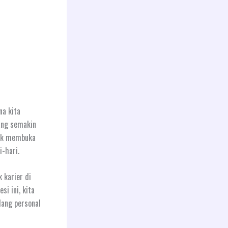
na kita
yang semakin
tuk membuka
i-hari.
 karier di
i ini, kita
dang personal