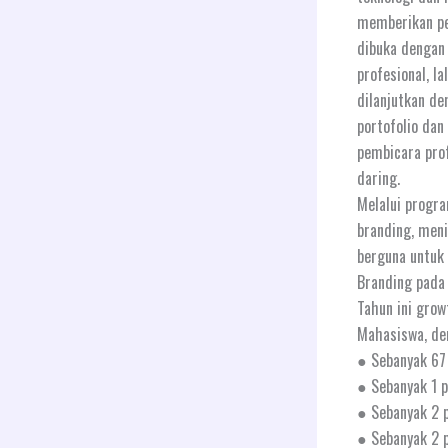
memberikan pes
dibuka dengan
profesional, la
dilanjutkan d
portofolio da
pembicara prof
daring.
Melalui progr
branding, men
berguna untuk 
Branding pada 
Tahun ini gro
Mahasiswa, den
● Sebanyak 67 
● Sebanyak 1 p
● Sebanyak 2 p
● Sebanyak 2 p