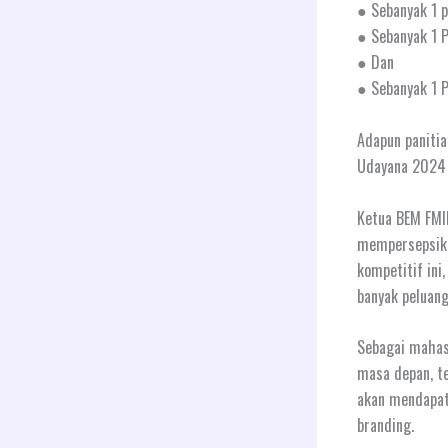
● Sebanyak 1 p
● Sebanyak 1 P
● Dan
● Sebanyak 1 P
Adapun paniti
Udayana 2024 i
Ketua BEM FMI
mempersepsikan
kompetitif in
banyak peluang
Sebagai mahasi
masa depan, te
akan mendapatk
branding.