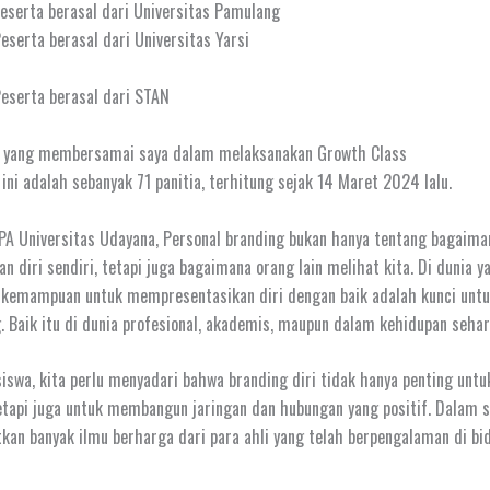
eserta berasal dari Universitas Pamulang
eserta berasal dari Universitas Yarsi
eserta berasal dari STAN
a yang membersamai saya dalam melaksanakan Growth Class
ni adalah sebanyak 71 panitia, terhitung sejak 14 Maret 2024 lalu.
PA Universitas Udayana, Personal branding bukan hanya tentang bagaima
 diri sendiri, tetapi juga bagaimana orang lain melihat kita. Di dunia 
i, kemampuan untuk mempresentasikan diri dengan baik adalah kunci un
. Baik itu di dunia profesional, akademis, maupun dalam kehidupan sehar
swa, kita perlu menyadari bahwa branding diri tidak hanya penting untuk
tapi juga untuk membangun jaringan dan hubungan yang positif. Dalam ses
an banyak ilmu berharga dari para ahli yang telah berpengalaman di bi