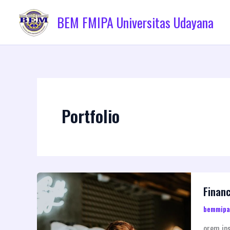
Skip
BEM FMIPA Universitas Udayana
to
content
Portfolio
Financ
bemmip
orem ips