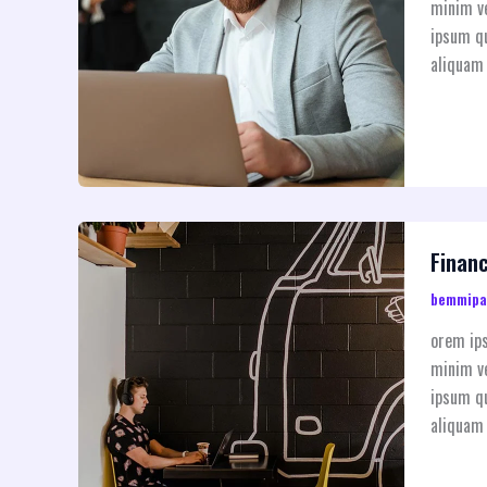
minim ve
ipsum qu
aliquam 
Financ
bemmip
orem ips
minim ve
ipsum qu
aliquam 