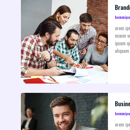
Brand
bemmip
orem ips
minim ve
ipsum qu
aliquam 
Busin
bemmip
orem ips