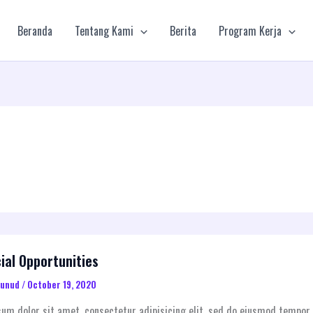
Beranda
Tentang Kami
Berita
Program Kerja
ial Opportunities
aunud
/
October 19, 2020
um dolor sit amet, consectetur adipisicing elit, sed do eiusmod tempor 