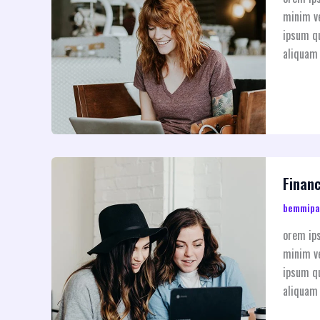
minim ve
ipsum qu
aliquam 
Financ
bemmip
orem ips
minim ve
ipsum qu
aliquam 